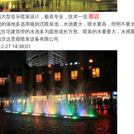
面议
南大型音乐喷泉设计，极具专业，技术一流
阔的场地多选用规则式喷泉池，水池要大，喷水要高，照明不要
代住宅建筑旁的水池多为圆形或长方形。喷泉的水量要大，水感
南沃达景观喷泉设备有限公司
12-27 14:38:01