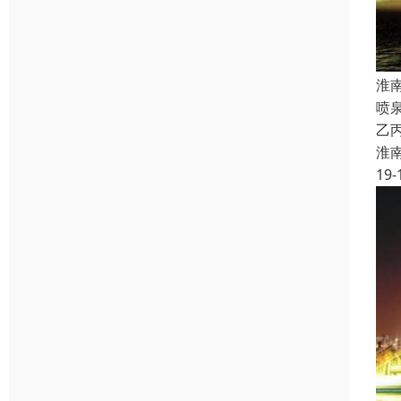
淮
喷
乙
淮
19-