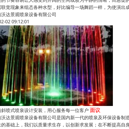
缓的节奏容易让人感受到开阔的空间或较为平静的情绪，而急促
据联觉现象来组态各种水型，好比编导一场舞蹈一样，为使演出
南沃达景观喷泉设备有限公司
02-02 09:12:01
面议
南斜喷式喷泉设计安装，用心服务每一位客户
南沃达景观喷泉设备有限公司是国内新一代的喷泉及环保设备制
念的基础上，我们以质量求生存，以创新求发展；在不断提高自