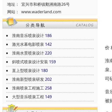
地址：
宜兴市和桥镇鹅洲南路26号
网站：
www.waderland.com
淮南音乐喷泉设计
186
激光水幕电影喷泉
142
价
淮南水景喷泉设计
220
淮
斜喷式喷泉设计安装
159
泉
直上型喷泉设计
180
司
淮南新型喷泉研发
202
淮南喷泉工程施工
258
音
大型音乐喷泉工程
149
被