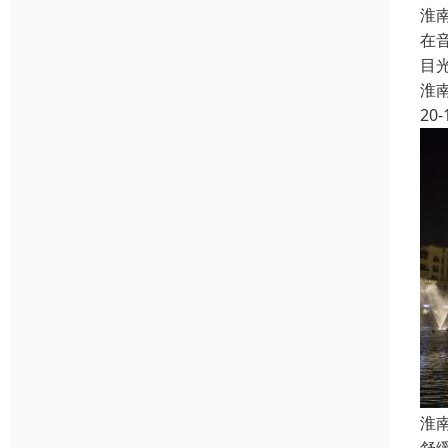
淮
在
目
淮
20-
淮