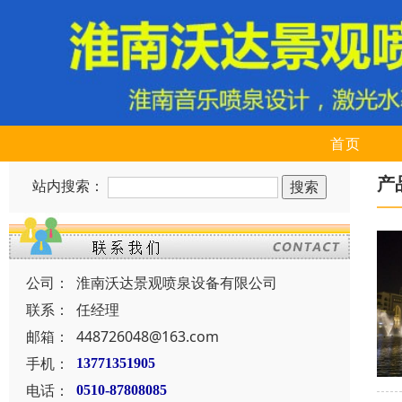
首页
产
站内搜索：
公司：
淮南沃达景观喷泉设备有限公司
联系：
任经理
邮箱：
448726048@163.com
手机：
13771351905
电话：
0510-87808085