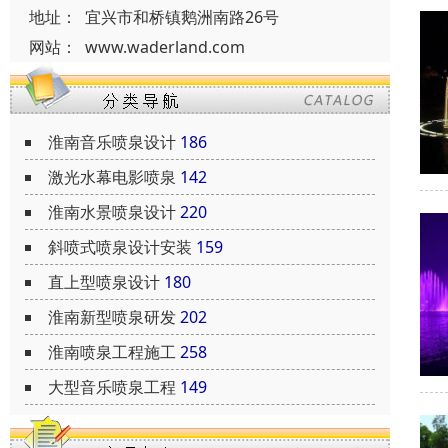
地址：
宜兴市和桥镇鹅洲南路26号
网站：
www.waderland.com
淮南音乐喷泉设计
186
激光水幕电影喷泉
142
淮南水景喷泉设计
220
斜喷式喷泉设计安装
159
直上型喷泉设计
180
淮南新型喷泉研发
202
淮南喷泉工程施工
258
大型音乐喷泉工程
149