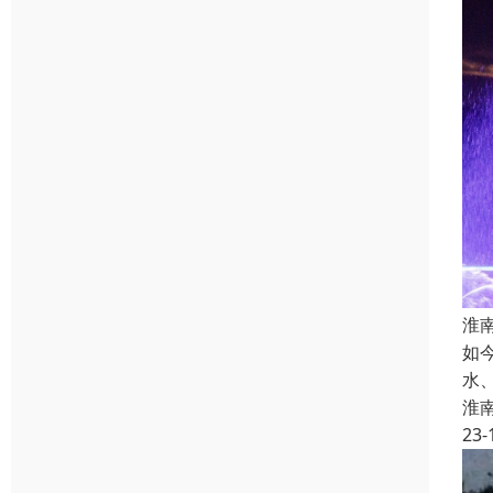
淮
如
水
淮
23-