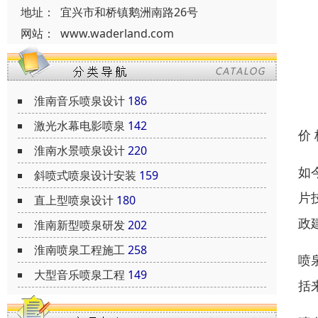
地址：
宜兴市和桥镇鹅洲南路26号
网站：
www.waderland.com
淮南音乐喷泉设计
186
激光水幕电影喷泉
142
价
淮南水景喷泉设计
220
如
斜喷式喷泉设计安装
159
片
直上型喷泉设计
180
政
淮南新型喷泉研发
202
淮南喷泉工程施工
258
喷
大型音乐喷泉工程
149
括