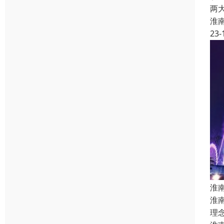
两
淮
23-
淮
淮
理