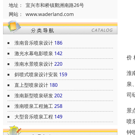
地址：
宜兴市和桥镇鹅洲南路26号
网站：
www.waderland.com
淮南音乐喷泉设计
186
激光水幕电影喷泉
142
价
淮南水景喷泉设计
220
淮
斜喷式喷泉设计安装
159
泉
直上型喷泉设计
180
司
淮南新型喷泉研发
202
淮南喷泉工程施工
258
景
大型音乐喷泉工程
149
喷
钟