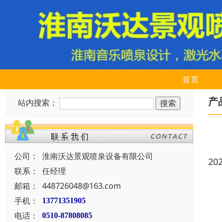
首页
产
站内搜索：
公司：
淮南沃达景观喷泉设备有限公司
20
联系：
任经理
邮箱：
448726048@163.com
手机：
13771351905
电话：
0510-87808085