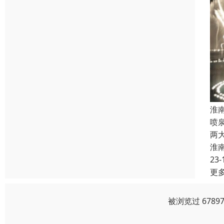
淮
喷
两
淮
23-
更
被浏览过 678