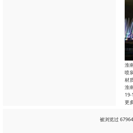
淮
喷
材
淮
19-
更
被浏览过 679