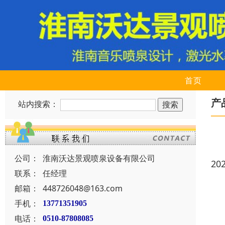
首页
产
站内搜索：
公司：
淮南沃达景观喷泉设备有限公司
20
联系：
任经理
邮箱：
448726048@163.com
手机：
13771351905
电话：
0510-87808085