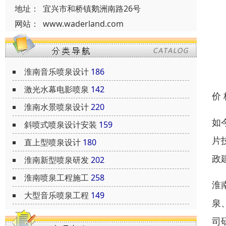
地址：
宜兴市和桥镇鹅洲南路26号
网站：
www.waderland.com
淮南音乐喷泉设计
186
激光水幕电影喷泉
142
价
淮南水景喷泉设计
220
如
斜喷式喷泉设计安装
159
片
直上型喷泉设计
180
政
淮南新型喷泉研发
202
淮南喷泉工程施工
258
淮
大型音乐喷泉工程
149
泉
司