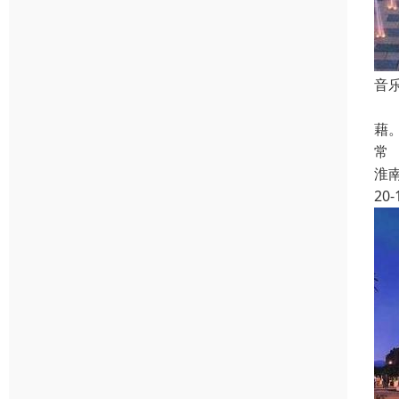
音
尤
藉
常
淮
20-