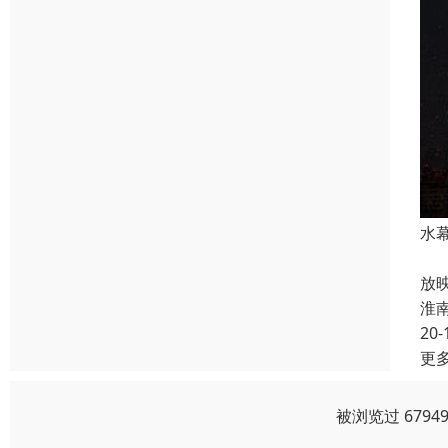
水
各
放
淮
20-
更
被浏览过 679