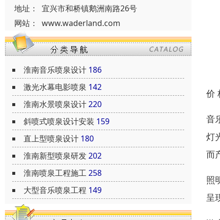
地址：
宜兴市和桥镇鹅洲南路26号
网站：
www.waderland.com
淮南音乐喷泉设计
186
激光水幕电影喷泉
142
价
淮南水景喷泉设计
220
音
斜喷式喷泉设计安装
159
灯
直上型喷泉设计
180
而
淮南新型喷泉研发
202
淮南喷泉工程施工
258
照
大型音乐喷泉工程
149
呈