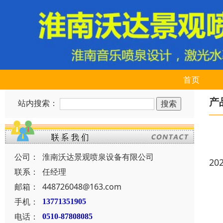
首页
产
站内搜索：
公司：
淮南沃达景观喷泉设备有限公司
20
联系：
任经理
邮箱：
448726048@163.com
手机：
13771351905
电话：
0510-87808085