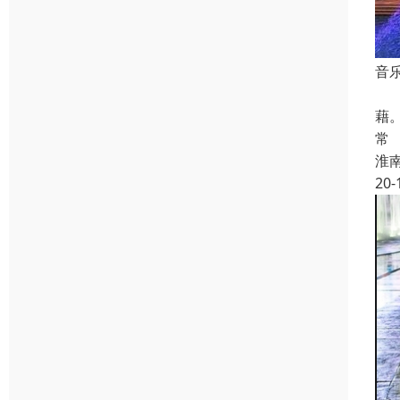
音
尤
藉
常
淮
20-