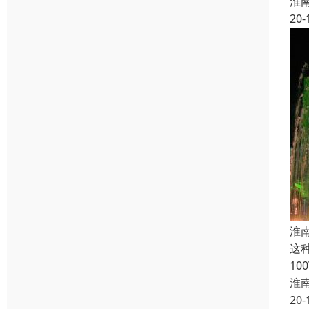
淮
20-
淮
这
10
淮
20-