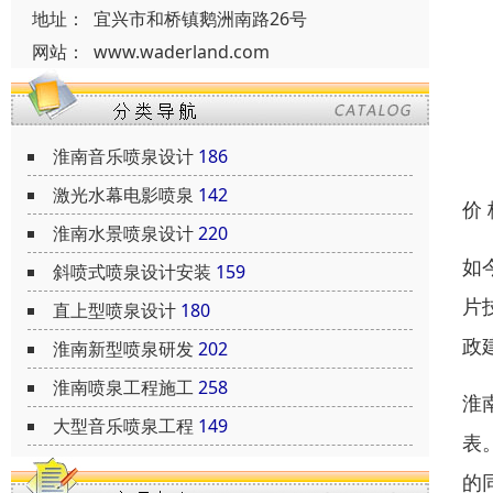
地址：
宜兴市和桥镇鹅洲南路26号
网站：
www.waderland.com
淮南音乐喷泉设计
186
激光水幕电影喷泉
142
价
淮南水景喷泉设计
220
如
斜喷式喷泉设计安装
159
片
直上型喷泉设计
180
政
淮南新型喷泉研发
202
淮南喷泉工程施工
258
淮
大型音乐喷泉工程
149
表
的