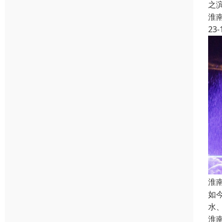
之
淮
23-
淮
如
水
淮