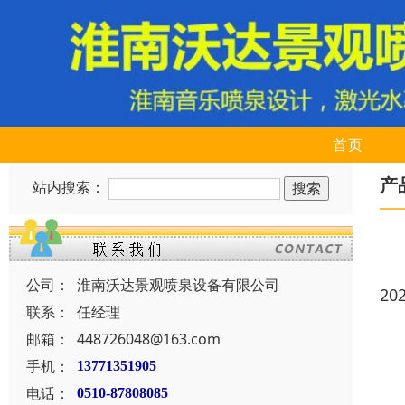
首页
产
站内搜索：
公司：
淮南沃达景观喷泉设备有限公司
20
联系：
任经理
邮箱：
448726048@163.com
手机：
13771351905
电话：
0510-87808085