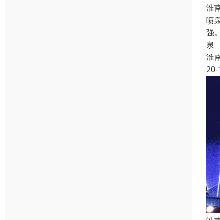
淮
喷
强
泉
淮
20-