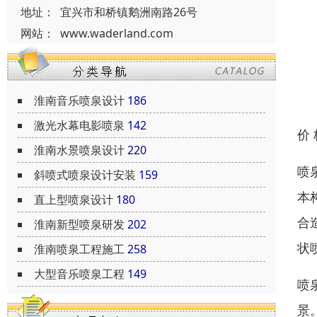
地址：
宜兴市和桥镇鹅洲南路26号
网站：
www.waderland.com
淮南音乐喷泉设计
186
激光水幕电影喷泉
142
价
淮南水景喷泉设计
220
喷
斜喷式喷泉设计安装
159
本
直上型喷泉设计
180
合
淮南新型喷泉研发
202
状
淮南喷泉工程施工
258
大型音乐喷泉工程
149
喷
景