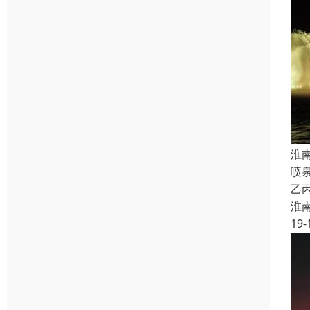
淮
喷
乙
淮
19-