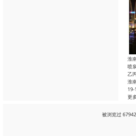
淮
喷
乙
淮
19-
更
被浏览过 679