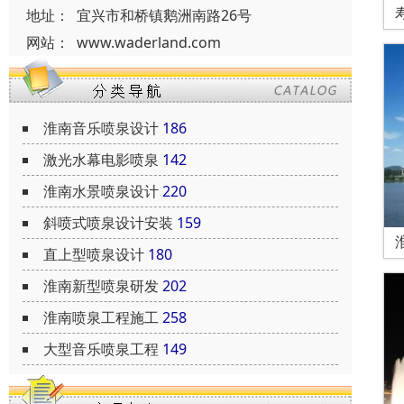
地址：
宜兴市和桥镇鹅洲南路26号
网站：
www.waderland.com
淮南音乐喷泉设计
186
激光水幕电影喷泉
142
淮南水景喷泉设计
220
斜喷式喷泉设计安装
159
直上型喷泉设计
180
淮南新型喷泉研发
202
淮南喷泉工程施工
258
大型音乐喷泉工程
149