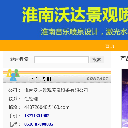
首页
产
站内搜索：
公司：
淮南沃达景观喷泉设备有限公司
联系：
任经理
邮箱：
448726048@163.com
手机：
13771351905
电话：
0510-87808085